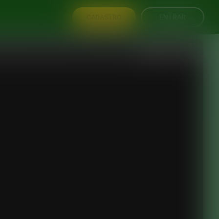
CADASTRO
ENTRAR