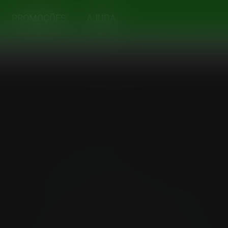
PROMOÇÕES
AJUDA