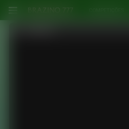
COMPETIÇÕES
CORNELIUS