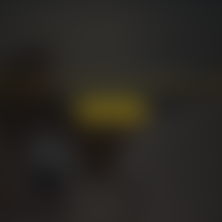
NTE, ESTE JOGO NÃO ESTÁ DISPONÍVEL NA S
BRAZINO777