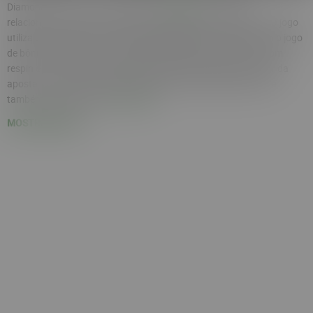
Diamond Plus é um slot de vídeo da
Amusnet
com temas
relacionados a bananas, cerejas, estilo clássico e diamantes. O jogo
utiliza uma grade 5x3, 10 linhas de pagamento e recursos como jogo
de bônus com escolha de objetos, jackpot progressivo, Wild com
respin e respins. O ganho máximo informado é de x600 o valor da
aposta. O título faz parte da categoria de caça-níqueis online e
também da seleção de
slots online
.
MOSTRAR MAIS
O QUE É O SLOT DIAMOND PLUS?
Diamond Plus possui 5 rolos, 3 linhas e 10 linhas de pagamento. O
RTP teórico informado é de 96,73%, enquanto a volatilidade é média.
Entre os recursos confirmados estão jogo de bônus com escolha de
objetos, jackpot progressivo, Wild com respin e respins. As regras do
jogo determinam como cada recurso participa das rodadas.
Visão geral: Diamond Plus
Diamond Plus está disponível no Brazino777 e apresenta as
seguintes características técnicas: