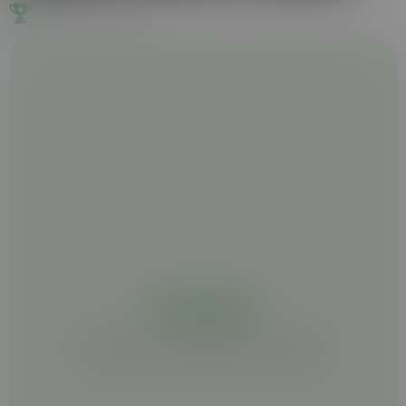
ÚLTIMOS GANHOS
NÃO HÁ DADOS
ESPERA ALGUNS SEGUNDOS POR FAVOR