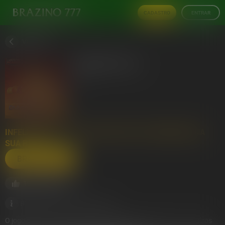
CADASTRO
ENTRAR
VOLTAR
DIAMOND PLUS
EGT
INFELIZMENTE, ESTE JOGO NÃO ESTÁ DISPONÍVEL NA
SUA REGIÃO.
BRAZINO777
19
28917
Visualizações
RTP:
96.73%
O jogo pode causar dependência, ansiedade, depressão e prejuízos