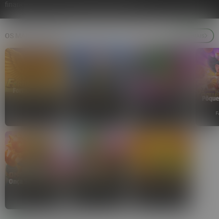
financeiros. Jogue com responsabilidade. 18+
OS MAIS JOGADOS
VER MAIS
EXCLUSIVO
Fortune Garuda
500
Pachinko
FlyX™ Cash Turbo™
Pôque
TADA
NEKO
BUCK STAKES
F
Onça Sortuda 500
Lucky Jaguar 2
4 Pots of Egypt
TADA
TADA
3OAKS