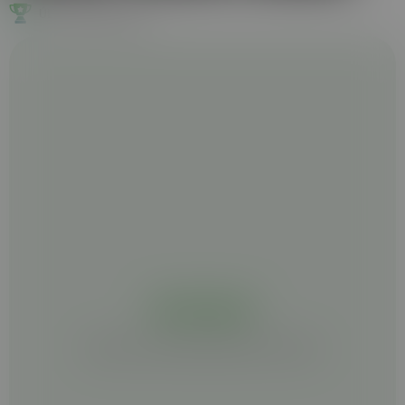
ÚLTIMOS GANHOS
NÃO HÁ DADOS
ESPERA ALGUNS SEGUNDOS POR FAVOR