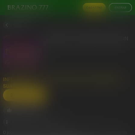
CADASTRO
ENTRAR
VOLTAR
DICE & ROLL CHRISTMAS EDITION
EGT
INFELIZMENTE, ESTE JOGO NÃO ESTÁ DISPONÍVEL NA
SUA REGIÃO.
BRAZINO777
15
3460
Visualizações
RTP:
95.76%
O jogo pode causar dependência, ansiedade, depressão e prejuízos