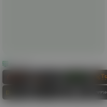
PROVEDORES