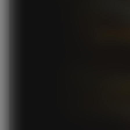
INFELIZME