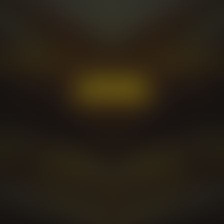
NTE, ESTE JOGO NÃO ESTÁ DISPONÍVEL NA S
BRAZINO777