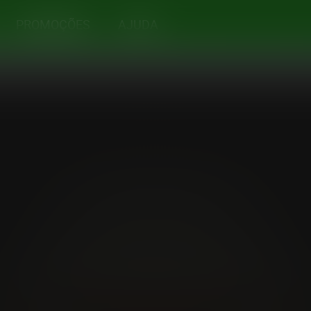
PROMOÇÕES
AJUDA