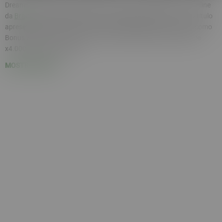
Dreamy Genie Dollars & Dreams™ integra a categoria de slots online
da
Bragg
, com desenvolvimento do estúdio Atomic Slot Lab. O título
apresenta layout de 5x4, 1024 linhas de pagamento, recursos como
Bonus wheel e Fixed Jackpots. O ganho máximo informado é de
x4.000 o valor da aposta.
MOSTRAR MAIS
O QUE É O SLOT DREAMY GENIE DOLLARS & DREAMS™?
Dreamy Genie Dollars & Dreams™ é classificado como Video Slots,
com configuração de 5x4, possui 1024 linhas de pagamento.
O RTP teórico informado é de 95,55%. A volatilidade deste
slot online
é média. Entre os recursos confirmados estão Bonus wheel, Fixed
Jackpots, Free Spins e Multiplier. Os temas informados incluem
Ancient civilizations, Arabian, Coins, Djinn e Gold.
Visão geral: Dreamy Genie Dollars & Dreams™
O Dreamy Genie Dollars & Dreams™ está disponível no
Brazino777
. A
tabela abaixo reúne as características técnicas confirmadas:
CARACTERÍSTICA
DETALHES