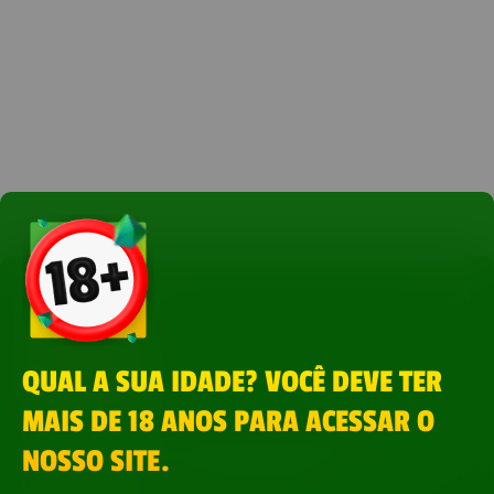
Inicie a rodada e acompanhe o resultado no layout de 5x4.
Confira as combinações nas 1024 linhas de pagamento e os
recursos ativados.
Recursos como Bonus wheel, Fixed Jackpots e Free Spins fazem
parte da configuração confirmada do jogo e devem ser consultados
nas regras para verificar suas condições.
DREAMY GENIE DOLLARS & DREAMS™ - FAQ
Qual é o RTP de Dreamy Genie Dollars & Dreams™?
O RTP teórico informado de Dreamy Genie Dollars & Dreams™ é de
95,55%. Esse dado representa uma estimativa estatística de longo
prazo e não garante resultados individuais.
QUAL A SUA IDADE? VOCÊ DEVE TER
Qual é o ganho máximo de Dreamy Genie Dollars & Dreams™?
MAIS DE 18 ANOS PARA ACESSAR O
O multiplicador máximo informado é de x4.000 o valor da aposta.
Usamos cookies para melhorar sua experiência. Ao
NOSSO SITE.
usar o Brazino777, você aceita nossos cookies. Veja
Quem fornece Dreamy Genie Dollars & Dreams™?
nossos
Termos e Condições
para mais.