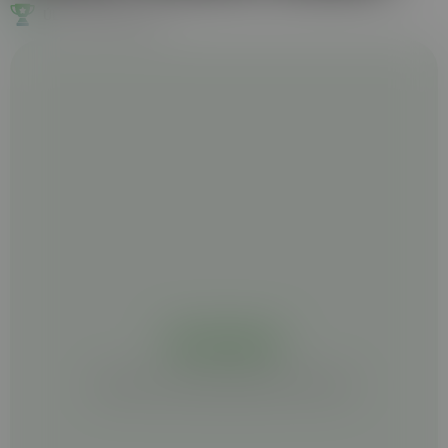
ÚLTIMOS GANHOS
NÃO HÁ DADOS
ESPERA ALGUNS SEGUNDOS POR FAVOR