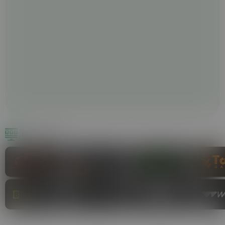
PROVEDORES