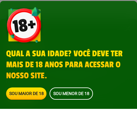
QUAL A SUA IDADE? VOCÊ DEVE TER
MAIS DE 18 ANOS PARA ACESSAR O
Usamos cookies para melhorar sua experiência. Ao
NOSSO SITE.
usar o Brazino777, você aceita nossos cookies. Veja
nossos
Termos e Condições
para mais.
SOU MAIOR DE 18
SOU MENOR DE 18
Menu
Slot
Ao Vivo
Crash
OK
Brazino 777
Jogos De Cassino