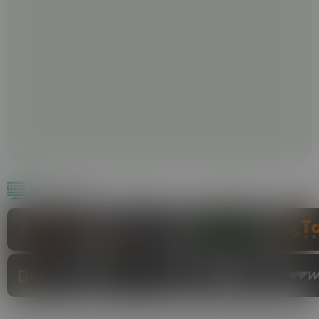
PROVEDORES