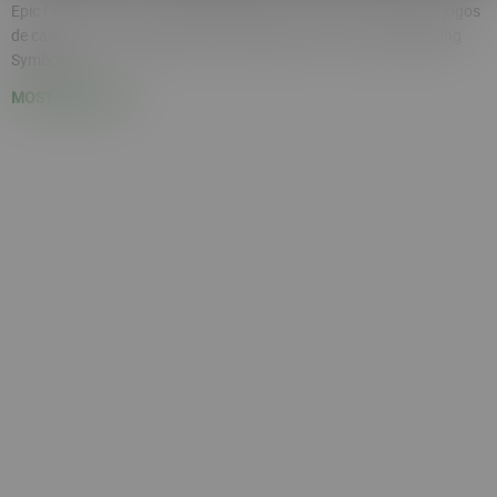
Epic Crown 10 é um slot de vídeo da Fazi entre os slots online e jogos
de cassino. O título combina o tema Bell com o recurso Expanding
Symbols.
MOSTRAR MAIS
O QUE É O SLOT EPIC CROWN 10?
Epic Crown 10 foi desenvolvido pela Fazi, e tem lançamento
registrado em 18/01/2024. A configuração informada é de 5x3, com
sistema de pagamento 10.
O RTP teórico é de 95,96%. Esses dados representam características
matemáticas e não garantem resultados individuais.
Visão geral: Epic Crown 10
No cassino Brazino777, Epic Crown 10 apresenta as seguintes
características técnicas confirmadas:
CARACTERÍSTICA
DETALHES
Nome
Epic Crown 10