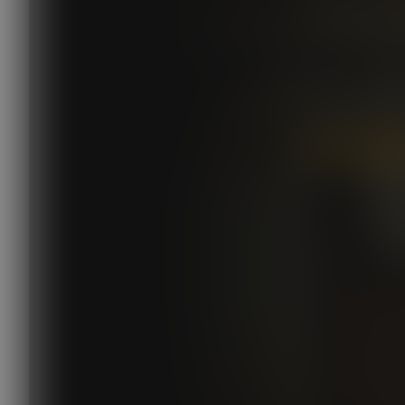
INFELIZME