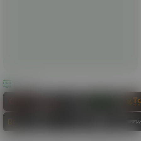
PROVEDORES