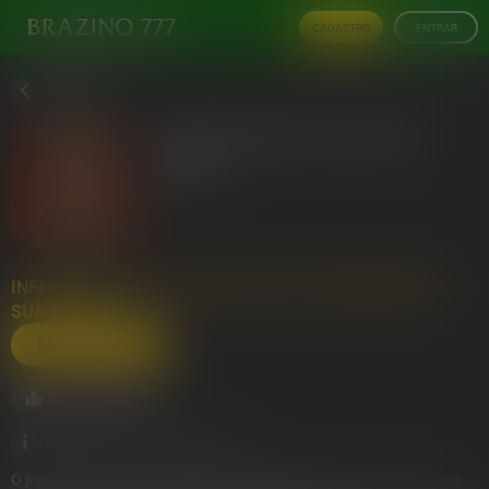
CADASTRO
ENTRAR
VOLTAR
EXTRA CROWN CLASSIC BUY
BONUS
EGT
INFELIZMENTE, ESTE JOGO NÃO ESTÁ DISPONÍVEL NA
SUA REGIÃO.
BRAZINO777
6
5158
Visualizações
RTP:
96.01%
O jogo pode causar dependência, ansiedade, depressão e prejuízos