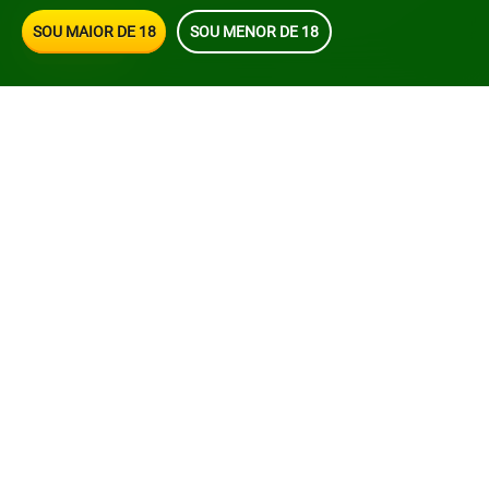
SOU MAIOR DE 18
SOU MENOR DE 18
Menu
Slot
Ao Vivo
Crash
OK
Brazino 777
Jogos De Cassino
Cassino Ao Vivo
Esporte Bet
Mapa Do Site XML
Live Bet
Mapa Do Site HTML
Slots
Suporte
Jogos Crash
Perguntas Frequentes
Novos Jogos
Promoções E Bônus
Bingo
Reclamações
Jogos De Mesa
Afiliados