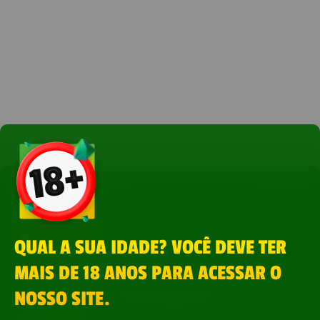
Confira as combinações nas 10 linhas de pagamento.
O jogo utiliza 10 linhas de pagamento. compra de recurso, símbolos
expansíveis, jackpot progressivo, recurso de risco, Scatter e Wild
podem participar de determinadas rodadas conforme as regras do
título.
EXTRA CROWN CLASSIC BUY BONUS - FAQ
Qual é o RTP de Extra Crown Classic Buy Bonus?
O RTP teórico informado de Extra Crown Classic Buy Bonus é de
96,01%. Esse percentual é calculado estatisticamente em muitas
rodadas e não garante resultados individuais.
Quantos rolos e linhas de pagamento tem Extra Crown Classic Buy
Bonus?
QUAL A SUA IDADE? VOCÊ DEVE TER
O jogo utiliza uma estrutura de 5 rolos por 3 linhas e 10 linhas de
pagamento.
MAIS DE 18 ANOS PARA ACESSAR O
Usamos cookies para melhorar sua experiência. Ao
NOSSO SITE.
Quem é o provedor de Extra Crown Classic Buy Bonus?
usar o Brazino777, você aceita nossos cookies. Veja
nossos
Termos e Condições
para mais.
O provedor de Extra Crown Classic Buy Bonus é a
Amusnet
.