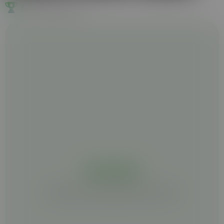
ÚLTIMOS GANHOS
NÃO HÁ DADOS
ESPERA ALGUNS SEGUNDOS POR FAVOR