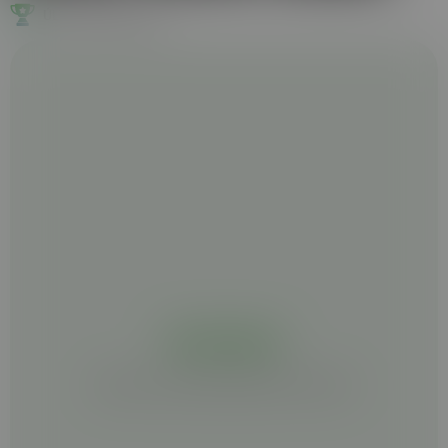
ÚLTIMOS GANHOS
NÃO HÁ DADOS
ESPERA ALGUNS SEGUNDOS POR FAVOR