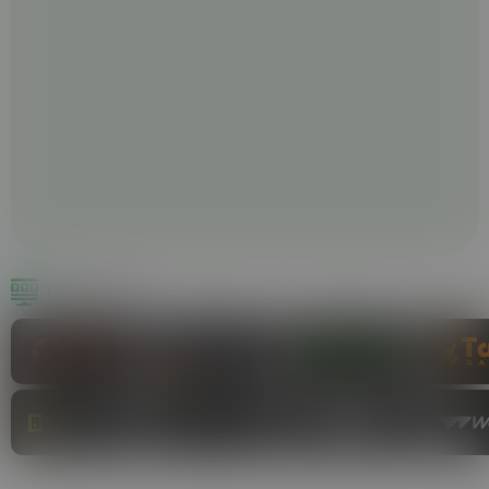
PROVEDORES