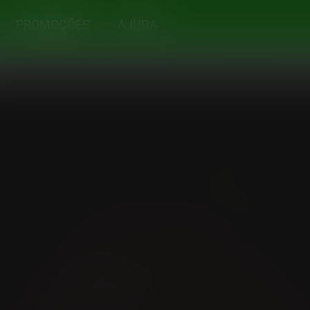
PROMOÇÕES
AJUDA