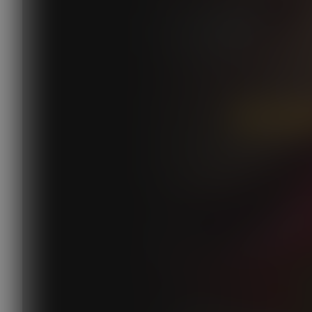
INFELIZME