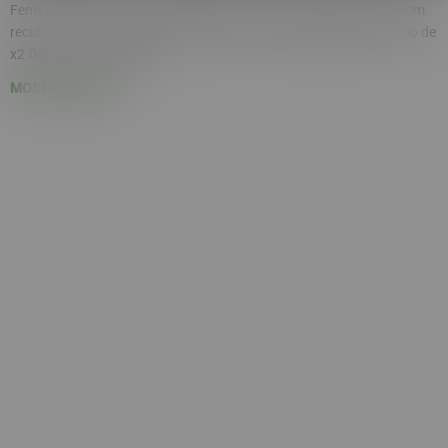
Fenix Sortuda é um dos caça-níqueis online da Pragmatic Play, com
recursos como Additional Free Spins e Free Spins e ganho máximo de
x2.000 o valor da aposta.
MOSTRAR MAIS
O QUE É O SLOT FENIX SORTUDA?
O Fenix Sortuda é um slot de vídeo desenvolvido pela Pragmatic Play,
com formato de 3 rolos por 3 linhas, e 5 linhas de pagamento. O RTP
teórico é de 96%.
Entre os recursos confirmados estão Additional Free Spins, Free
Spins, Free Spins Multiplier, RTP range, Wild. Os temas registrados
incluem Blue, Fan, Phoenix, Potion, Ring.
Visão geral: Fenix Sortuda
O Fenix Sortuda está disponível no Brazino777 e apresenta as
seguintes características confirmadas:
CARACTERÍSTICA
DETALHES
Nome
Fenix Sortuda