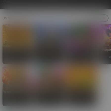
financeiros. Jogue com responsabilidade. 18+
OS MAIS JOGADOS
VER MAIS
EXCLUSIVO
Fortune Garuda
500
Pachinko
FlyX™ Cash Turbo™
Pôque
TADA
NEKO
BUCK STAKES
F
Onça Sortuda 500
Lucky Jaguar 2
4 Pots of Egypt
TADA
TADA
3OAKS