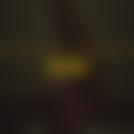
NTE, ESTE JOGO NÃO ESTÁ DISPONÍVEL NA S
BRAZINO777