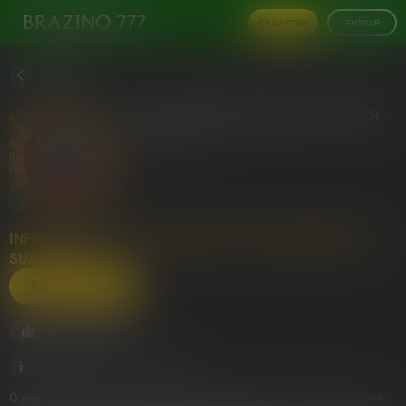
CADASTRO
ENTRAR
VOLTAR
FIRST PERSON DREAM CATCHER
EVOLUTION
INFELIZMENTE, ESTE JOGO NÃO ESTÁ DISPONÍVEL NA
SUA REGIÃO.
BRAZINO777
3
813
Visualizações
RTP:
99.29%
O jogo pode causar dependência, ansiedade, depressão e prejuízos