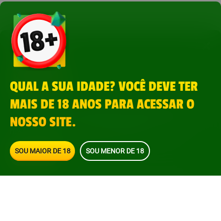
QUAL A SUA IDADE? VOCÊ DEVE TER
MAIS DE 18 ANOS PARA ACESSAR O
Usamos cookies para melhorar sua experiência. Ao
NOSSO SITE.
usar o Brazino777, você aceita nossos cookies. Veja
nossos
Termos e Condições
para mais.
SOU MAIOR DE 18
SOU MENOR DE 18
Menu
Slot
Ao Vivo
Crash
OK
Brazino 777
Jogos De Cassino