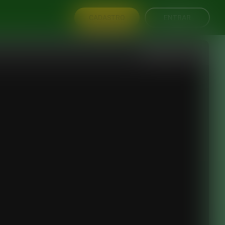
CADASTRO
ENTRAR