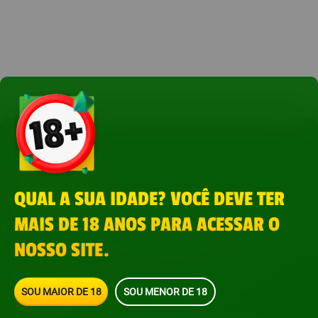
Quando a mecânica Avalanche ou Cascading está presente, novas
sequências podem ocorrer conforme as regras do próprio jogo, sem
garantir resultados específicos.
FLOCK ME - FAQ
Qual é o RTP de Flock Me?
O RTP confirmado é de 96%. Esse percentual é teórico, calculado ao
longo de muitas rodadas, e não garante resultados individuais.
Qual é o ganho máximo de Flock Me?
O limite técnico informado é de 8.594x o valor da aposta. Esse
QUAL A SUA IDADE? VOCÊ DEVE TER
multiplicador representa um teto possível, sem garantia de
ocorrência.
MAIS DE 18 ANOS PARA ACESSAR O
Usamos cookies para melhorar sua experiência. Ao
Quais recursos aparecem em Flock Me?
NOSSO SITE.
usar o Brazino777, você aceita nossos cookies. Veja
Entre os recursos confirmados estão Avalanche, Bonus Bet e Buy
nossos
Termos e Condições
para mais.
Feature. A disponibilidade e o funcionamento seguem as regras
SOU MAIOR DE 18
SOU MENOR DE 18
internas do jogo.
Menu
Slot
Ao Vivo
Crash
OK