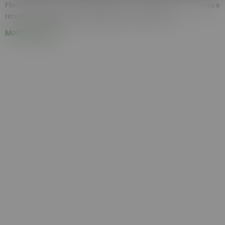
Flock Me é um caça-níqueis da NetEnt, com características técnicas e
recursos definidos para a experiência de cada rodada.
MOSTRAR MAIS
O QUE É O SLOT FLOCK ME?
A configuração inclui estrutura de 6x7 e sistema de pagamento
Cluster Pays. Entre os recursos confirmados estão Avalanche, Bonus
Bet e Buy Feature. Os temas incluem Adventure, Animals e Birds. No
cassino Brazino777, esses dados ajudam a compreender a estrutura
antes de iniciar uma rodada.
Visão geral: Flock Me
Confira abaixo as informações técnicas confirmadas de Flock Me.
CARACTERÍSTICA
DETALHES
Nome
Flock Me
Lançamento
10/11/2025