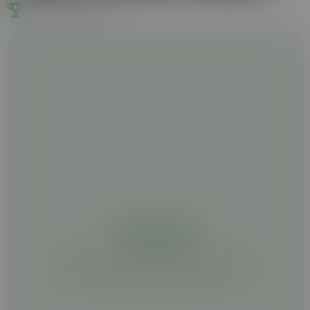
ÚLTIMOS GANHOS
NÃO HÁ DADOS
ESPERA ALGUNS SEGUNDOS POR FAVOR