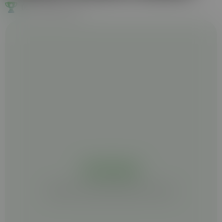
ÚLTIMOS GANHOS
NÃO HÁ DADOS
ESPERA ALGUNS SEGUNDOS POR FAVOR