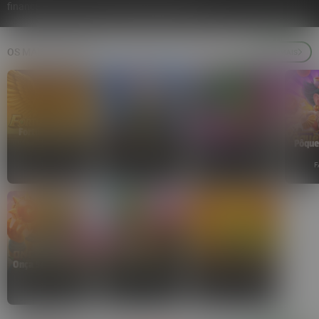
financeiros. Jogue com responsabilidade. 18+
OS MAIS JOGADOS
VER MAIS
EXCLUSIVO
Fortune Garuda
500
Pachinko
FlyX™ Cash Turbo™
Pôque
TADA
NEKO
BUCK STAKES
F
Onça Sortuda 500
Lucky Jaguar 2
4 Pots of Egypt
TADA
TADA
3OAKS