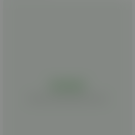
NÃO HÁ DADOS
ESPERA ALGUNS SEGUNDOS POR FAVOR