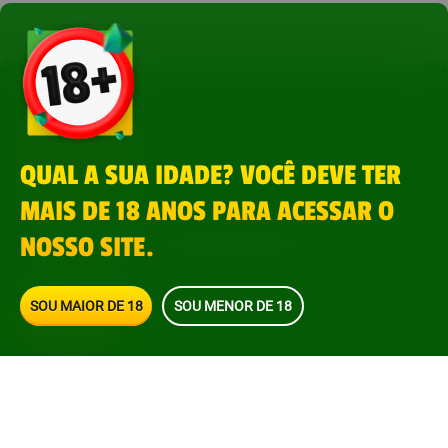
QUAL A SUA IDADE? VOCÊ DEVE TER
MAIS DE 18 ANOS PARA ACESSAR O
Usamos cookies para melhorar sua experiência. Ao
NOSSO SITE.
usar o Brazino777, você aceita nossos cookies. Veja
nossos
Termos e Condições
para mais.
SOU MAIOR DE 18
SOU MENOR DE 18
Menu
Slot
Ao Vivo
Crash
OK
Brazino 777
Jogos De Cassino