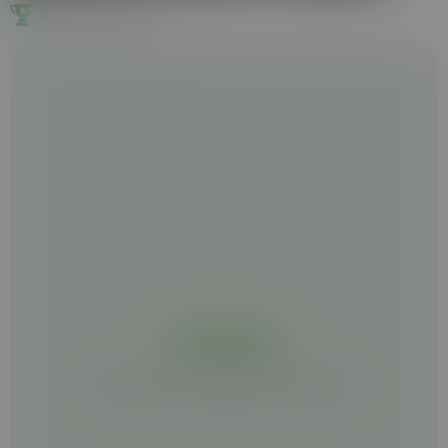
ÚLTIMOS GANHOS
NÃO HÁ DADOS
ESPERA ALGUNS SEGUNDOS POR FAVOR