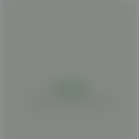
NÃO HÁ DADOS
ESPERA ALGUNS SEGUNDOS POR FAVOR