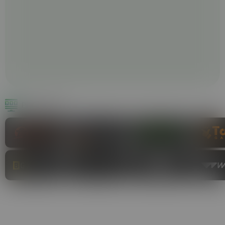
PROVEDORES