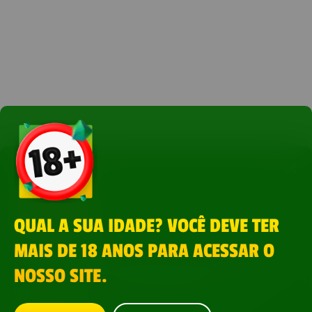
parte da configuração confirmada do jogo e devem ser consultados
nas regras para verificar suas condições.
GOLDEN GAL'S 3 REELS - FAQ
Qual é o RTP de Golden Gal's 3 Reels?
O RTP teórico informado de Golden Gal's 3 Reels é de 96,11%. Esse
dado representa uma estimativa estatística de longo prazo e não
garante resultados individuais.
Qual é o layout de Golden Gal's 3 Reels?
O jogo utiliza uma configuração de 3x3.
Quem fornece Golden Gal's 3 Reels?
QUAL A SUA IDADE? VOCÊ DEVE TER
O provedor informado é Bragg. O estúdio indicado separadamente é
Indigo Magic.
MAIS DE 18 ANOS PARA ACESSAR O
Usamos cookies para melhorar sua experiência. Ao
NOSSO SITE.
usar o Brazino777, você aceita nossos cookies. Veja
nossos
Termos e Condições
para mais.