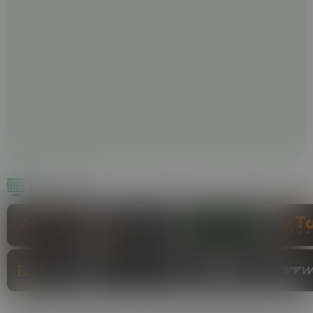
PROVEDORES