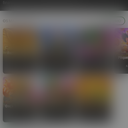
financeiros. Jogue com responsabilidade. 18+
OS MAIS JOGADOS
VER MAIS
EXCLUSIVO
Fortune Garuda
500
Pachinko
FlyX™ Cash Turbo™
Pôque
TADA
NEKO
BUCK STAKES
F
Onça Sortuda 500
Lucky Jaguar 2
4 Pots of Egypt
TADA
TADA
3OAKS