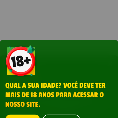
Os recursos confirmados incluem Additional Free Spins, Avalanche,
Buy Feature, Cascading, Free Spins, Free Spins Multiplier, Multiplier,
Pay Anywhere, Scatter symbols, Wild. A forma de ativação e o
funcionamento de cada recurso devem ser verificados nas regras
exibidas pelo jogo.
GOLDEN PENNY X1000 - FAQ
Qual é o RTP de Golden Penny x1000?
O RTP informado é de 95,68%. Esse percentual é uma estimativa
teórica calculada ao longo de muitas rodadas e não garante
resultados individuais.
Qual é o ganho máximo de Golden Penny x1000?
QUAL A SUA IDADE? VOCÊ DEVE TER
O limite técnico informado é de 20.000x. Esse multiplicador
MAIS DE 18 ANOS PARA ACESSAR O
representa um teto matemático e não uma expectativa ou garantia
Usamos cookies para melhorar sua experiência. Ao
de ganho.
NOSSO SITE.
usar o Brazino777, você aceita nossos cookies. Veja
nossos
Termos e Condições
para mais.
Quais recursos aparecem em Golden Penny x1000?