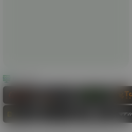
PROVEDORES