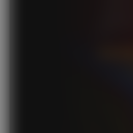
INFELIZME