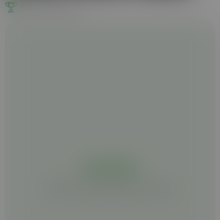
ÚLTIMOS GANHOS
NÃO HÁ DADOS
ESPERA ALGUNS SEGUNDOS POR FAVOR