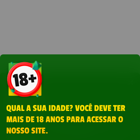
500,00.
Inicie a rodada e acompanhe o resultado no layout de 5x3.
Confira as combinações nas 25 linhas de pagamento e os
recursos ativados.
Recursos como Additional Free Spins, Bonus symbols e Buy Feature
fazem parte da configuração confirmada do jogo e devem ser
consultados nas regras para verificar suas condições.
HAPPY LUCKY - FAQ
Qual é o RTP de Happy Lucky?
O RTP teórico informado de Happy Lucky é de 95,43%. A
porcentagem pode variar conforme a configuração disponível. Esse
dado representa uma estimativa estatística de longo prazo e não
QUAL A SUA IDADE? VOCÊ DEVE TER
garante resultados individuais.
MAIS DE 18 ANOS PARA ACESSAR O
Qual é o ganho máximo de Happy Lucky?
Usamos cookies para melhorar sua experiência. Ao
NOSSO SITE.
usar o Brazino777, você aceita nossos cookies. Veja
O multiplicador máximo informado é de x5.000 o valor da aposta.
nossos
Termos e Condições
para mais.