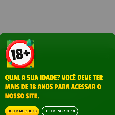
estrutura de pagamento.
Observe os recursos especiais quando eles aparecerem durante
as rodadas.
Encerre a sessão ao atingir o limite de tempo ou de valor definido
previamente.
Os recursos confirmados, como Bonus Bet, Bonus wheel e Buy
Feature, fazem parte da configuração do jogo e não asseguram um
resultado específico.
HOT HOT SUMMER - FAQ
Qual é o RTP de Hot Hot Summer?
QUAL A SUA IDADE? VOCÊ DEVE TER
O RTP informado é de 96,7%. Esse percentual é teórico, calculado ao
longo de muitas rodadas, e não garante retorno em uma sessão
MAIS DE 18 ANOS PARA ACESSAR O
individual.
Usamos cookies para melhorar sua experiência. Ao
NOSSO SITE.
usar o Brazino777, você aceita nossos cookies. Veja
Qual é o ganho máximo de Hot Hot Summer?
nossos
Termos e Condições
para mais.
O limite técnico informado é de 7.821x sobre a aposta. Trata-se de
SOU MAIOR DE 18
SOU MENOR DE 18
Menu
Slot
Ao Vivo
Crash
um teto do jogo, não de um resultado garantido.
OK