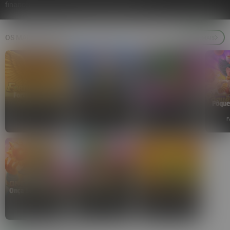
financeiros. Jogue com responsabilidade. 18+
OS MAIS JOGADOS
VER MAIS
EXCLUSIVO
Fortune Garuda
500
Pachinko
FlyX™ Cash Turbo™
Pôque
TADA
NEKO
BUCK STAKES
F
Onça Sortuda 500
Lucky Jaguar 2
4 Pots of Egypt
TADA
TADA
3OAKS