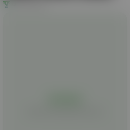
ÚLTIMOS GANHOS
NÃO HÁ DADOS
ESPERA ALGUNS SEGUNDOS POR FAVOR