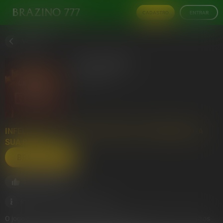
CADASTRO
ENTRAR
VOLTAR
HOT TO BURN
PRAGMATIC
INFELIZMENTE, ESTE JOGO NÃO ESTÁ DISPONÍVEL NA
SUA REGIÃO.
BRAZINO777
11
12095
Visualizações
RTP:
96.71%
O jogo pode causar dependência, ansiedade, depressão e prejuízos