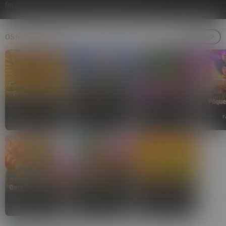
financeiros. Jogue com responsabilidade. 18+
OS MAIS JOGADOS
VER MAIS
EXCLUSIVO
Fortune Garuda
500
Pachinko
FlyX™ Cash Turbo™
Pôque
TADA
NEKO
BUCK STAKES
F
Onça Sortuda 500
Lucky Jaguar 2
4 Pots of Egypt
TADA
TADA
3OAKS