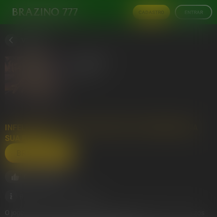
CADASTRO
ENTRAR
VOLTAR
HOTLINE
NETENT
INFELIZMENTE, ESTE JOGO NÃO ESTÁ DISPONÍVEL NA
SUA REGIÃO.
BRAZINO777
0
71
Visualizações
RTP:
97.04%
O jogo pode causar dependência, ansiedade, depressão e prejuízos