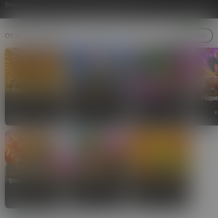
financeiros. Jogue com responsabilidade. 18+
OS MAIS JOGADOS
VER MAIS
EXCLUSIVO
Fortune Garuda
500
Pachinko
FlyX™ Cash Turbo™
Pôque
TADA
NEKO
BUCK STAKES
F
Onça Sortuda 500
Lucky Jaguar 2
4 Pots of Egypt
TADA
TADA
3OAKS