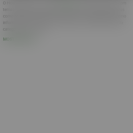
O Howling for Gold é um dos
caça-níqueis
da Booming Games, com
temas associados a Animals, Bears e Deer e recursos confirmados
como Additional Free Spins e Bonus Game. O multiplicador máximo
informado é de 10.000x o valor da aposta. Este título faz parte da
categoria de slots online.
MOSTRAR MAIS
O QUE É O SLOT HOWLING FOR GOLD?
Howling for Gold é um slot de vídeo desenvolvido pela
Booming
Games
. O layout confirmado possui 5 rolos e 4 linhas. O sistema de
pagamento informado é 25. O RTP teórico é de 96%. A volatilidade é
alta.
Entre os recursos confirmados estão Additional Free Spins, Bonus
Game, Bonus symbols e Buy Feature. enquanto os temas incluem
Animals, Bears, Deer e Forest.
Visão geral: Howling for Gold
No cassino Brazino777, o jogo apresenta as seguintes
características confirmadas: