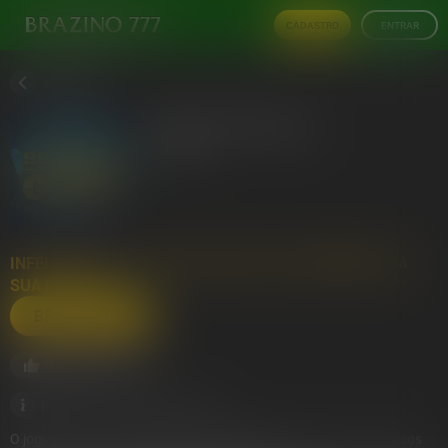
CADASTRO
ENTRAR
VOLTAR
HOWLING FOR GOLD
BOOMING
INFELIZMENTE, ESTE JOGO NÃO ESTÁ DISPONÍVEL NA
SUA REGIÃO.
BRAZINO777
44
21468
Visualizações
RTP:
96.1%
O jogo pode causar dependência, ansiedade, depressão e prejuízos