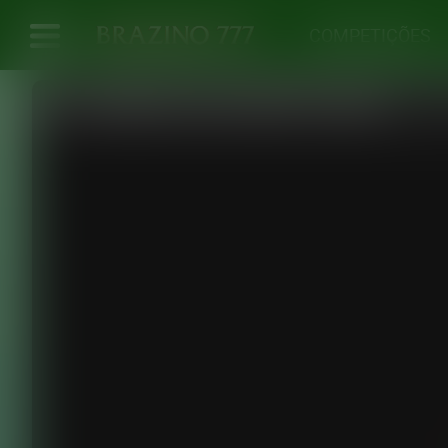
COMPETIÇÕES
IMMORTAL WAYS HEART TO HEART