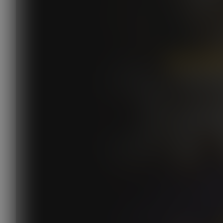
INFELIZME