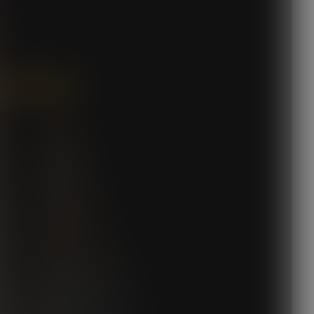
UA REGIÃO.