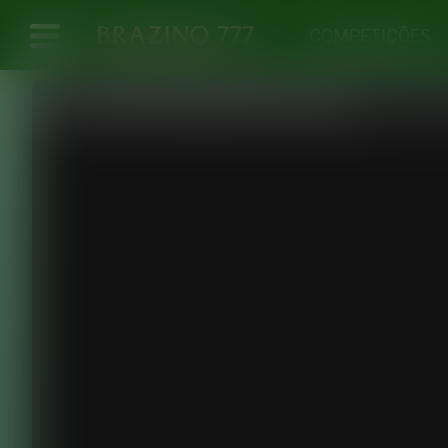
COMPETIÇÕES
INFINITE FREE BET BLACKJACK