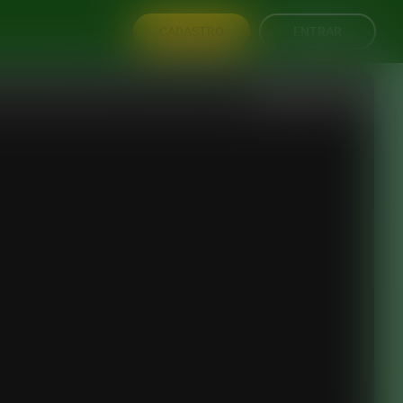
CADASTRO
ENTRAR