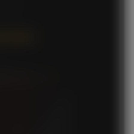
UA REGIÃO.