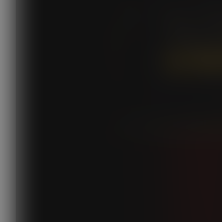
INFELIZME