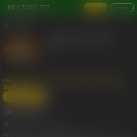
CADASTRO
ENTRAR
VOLTAR
J MANIA LOCO HABANERO
RUBYPLAY
INFELIZMENTE, ESTE JOGO NÃO ESTÁ DISPONÍVEL NA
SUA REGIÃO.
BRAZINO777
31
16714
Visualizações
RTP:
96.49%
O jogo pode causar dependência, ansiedade, depressão e prejuízos