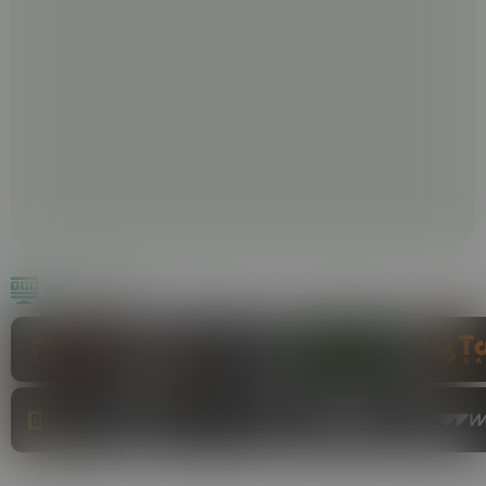
PROVEDORES