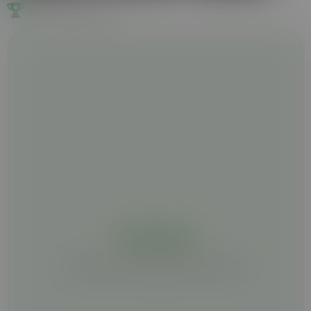
ÚLTIMOS GANHOS
NÃO HÁ DADOS
ESPERA ALGUNS SEGUNDOS POR FAVOR