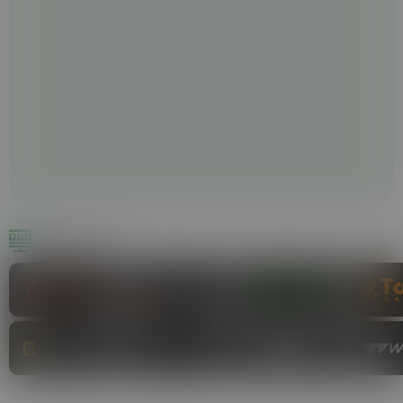
PROVEDORES