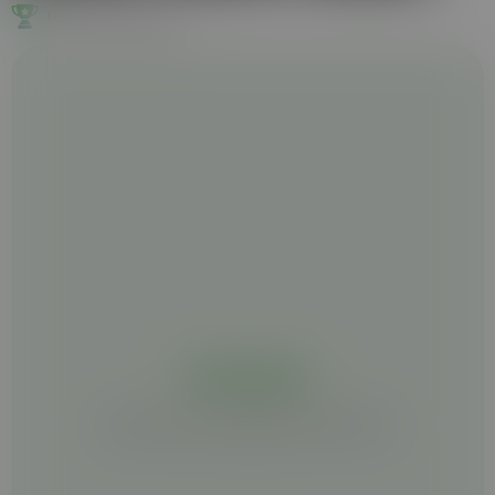
ÚLTIMOS GANHOS
NÃO HÁ DADOS
ESPERA ALGUNS SEGUNDOS POR FAVOR