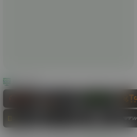
PROVEDORES