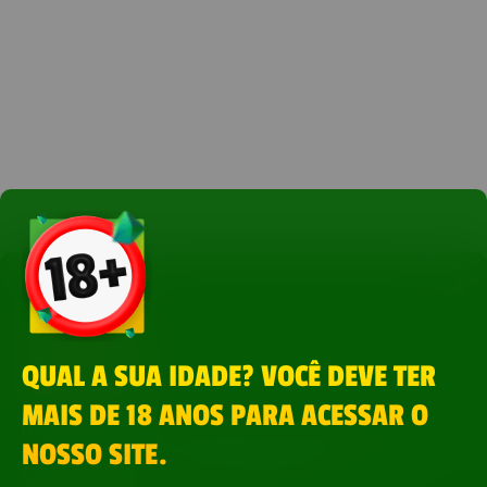
Os recursos confirmados incluem Additional Free Spins, Free Spins e
Scatter symbols. As condições de ativação e funcionamento devem
ser verificadas nas regras do jogo.
JESTER'S RICHES - FAQ
Qual é o RTP de Jester's Riches?
O RTP teórico de Jester's Riches é de 95,50%. Esse percentual
representa um cálculo estatístico de longo prazo e não garante
resultados individuais.
Qual é o ganho máximo de Jester's Riches?
O multiplicador máximo informado é de 2.000x o valor da aposta.
Esse limite técnico não representa uma promessa de resultado.
QUAL A SUA IDADE? VOCÊ DEVE TER
Qual é o layout de Jester's Riches?
MAIS DE 18 ANOS PARA ACESSAR O
O jogo possui 3 rolos e 3 linhas.
Usamos cookies para melhorar sua experiência. Ao
NOSSO SITE.
usar o Brazino777, você aceita nossos cookies. Veja
nossos
Termos e Condições
para mais.