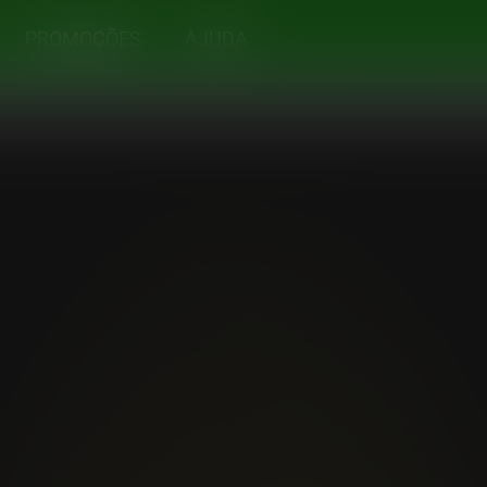
PROMOÇÕES
AJUDA