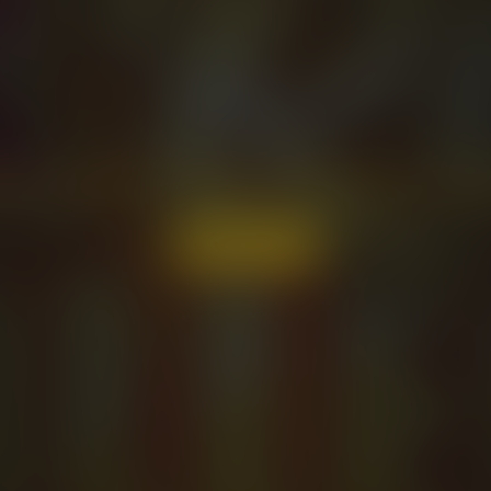
NTE, ESTE JOGO NÃO ESTÁ DISPONÍVEL NA S
BRAZINO777