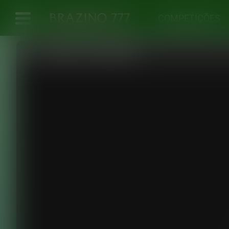
COMPETIÇÕES
KEMET'S TREASURES