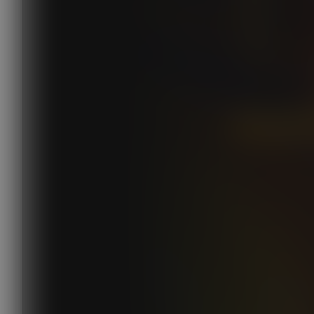
INFELIZME