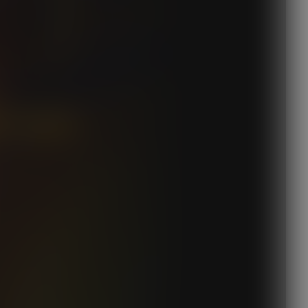
UA REGIÃO.