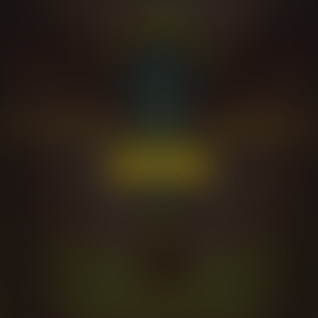
NTE, ESTE JOGO NÃO ESTÁ DISPONÍVEL NA S
BRAZINO777