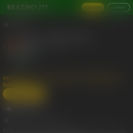
CADASTRO
ENTRAR
VOLTAR
LIGHTNING STORM
EVOLUTION
INFELIZMENTE, ESTE JOGO NÃO ESTÁ DISPONÍVEL NA
SUA REGIÃO.
BRAZINO777
34
52433
Visualizações
RTP:
97.44%
O jogo pode causar dependência, ansiedade, depressão e prejuízos