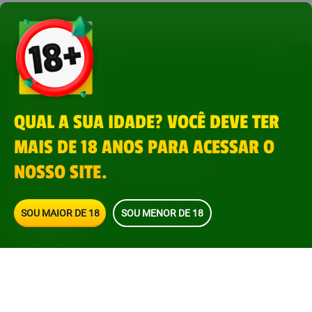
QUAL A SUA IDADE? VOCÊ DEVE TER
MAIS DE 18 ANOS PARA ACESSAR O
Usamos cookies para melhorar sua experiência. Ao
NOSSO SITE.
usar o Brazino777, você aceita nossos cookies. Veja
nossos
Termos e Condições
para mais.
SOU MAIOR DE 18
SOU MENOR DE 18
Menu
Slot
Ao Vivo
Crash
OK
Brazino 777
Jogos De Cassino