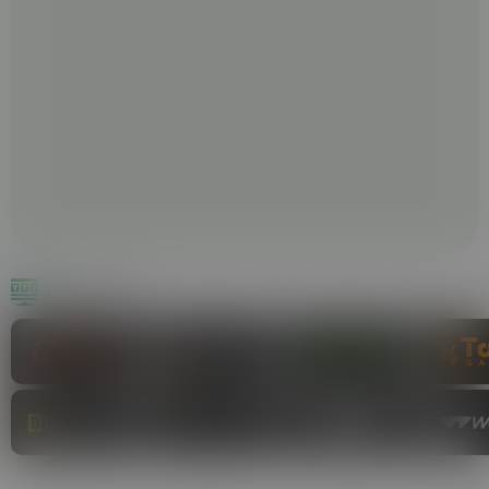
PROVEDORES