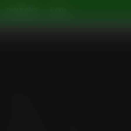
PROMOÇÕES
AJUDA