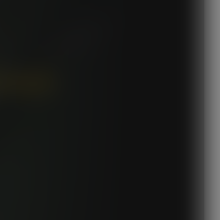
UA REGIÃO.