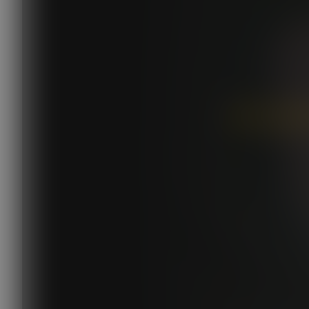
INFELIZME