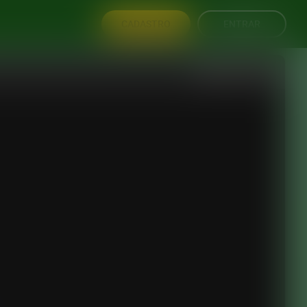
CADASTRO
ENTRAR