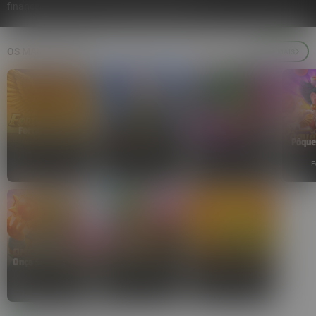
financeiros. Jogue com responsabilidade. 18+
OS MAIS JOGADOS
VER MAIS
EXCLUSIVO
Fortune Garuda
500
Pachinko
FlyX™ Cash Turbo™
Pôque
TADA
NEKO
BUCK STAKES
F
Onça Sortuda 500
Lucky Jaguar 2
4 Pots of Egypt
TADA
TADA
3OAKS