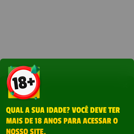
rodadas conforme as condições descritas nas regras do jogo.
LUCKY HOT - FAQ
Qual é o RTP de Lucky Hot?
O RTP teórico informado de Lucky Hot é de 95,32%. Esse percentual é
calculado em muitas rodadas e não garante resultados individuais.
Qual é o ganho máximo de Lucky Hot?
O ganho máximo informado é de x750 o valor da aposta. Esse limite
técnico não representa uma promessa de resultado.
Quem é o provedor de Lucky Hot?
O provedor de Lucky Hot é a Amusnet.
QUAL A SUA IDADE? VOCÊ DEVE TER
MAIS DE 18 ANOS PARA ACESSAR O
Usamos cookies para melhorar sua experiência. Ao
NOSSO SITE.
usar o Brazino777, você aceita nossos cookies. Veja