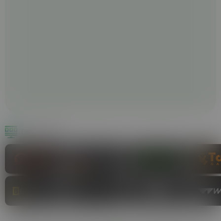
PROVEDORES