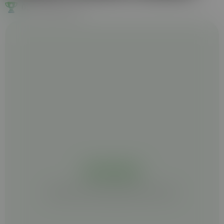
ÚLTIMOS GANHOS
NÃO HÁ DADOS
ESPERA ALGUNS SEGUNDOS POR FAVOR