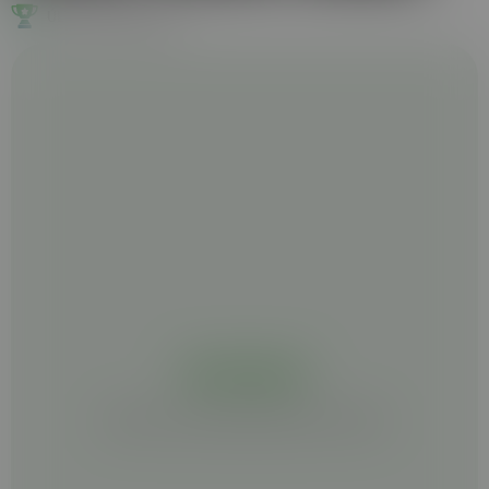
ÚLTIMOS GANHOS
NÃO HÁ DADOS
ESPERA ALGUNS SEGUNDOS POR FAVOR