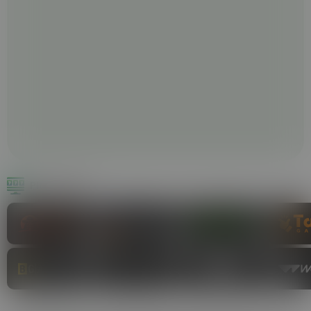
PROVEDORES