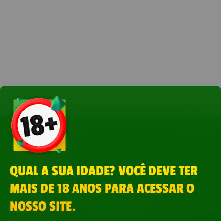
Confira o resultado e verifique as combinações consideradas
pelo sistema 243 Ways.
O sistema de pagamento utiliza 243 Ways. Recursos como
Avalanche, Bonus Game, Cascading, símbolos Scatter, Stack e Wild
podem alterar o desenvolvimento de determinadas rodadas
conforme as regras do título.
LUCKY WOOD - FAQ
Qual é o RTP de Lucky Wood?
O RTP teórico informado de Lucky Wood é de 95,98%. Esse
percentual é calculado estatisticamente em muitas rodadas e não
garante resultados individuais.
Qual é o ganho máximo de Lucky Wood?
QUAL A SUA IDADE? VOCÊ DEVE TER
O ganho máximo informado é de 750x o valor da aposta. Esse limite
MAIS DE 18 ANOS PARA ACESSAR O
técnico não representa uma promessa de resultado.
Usamos cookies para melhorar sua experiência. Ao
NOSSO SITE.
usar o Brazino777, você aceita nossos cookies. Veja
Quem é o provedor de Lucky Wood?
nossos
Termos e Condições
para mais.