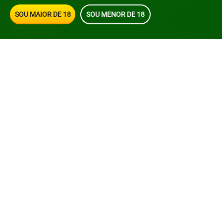
O provedor de Lucky Wood é a Amusnet.
SOU MAIOR DE 18
SOU MENOR DE 18
Menu
Slot
Ao Vivo
Crash
OK
Brazino 777
Jogos De Cassino
Cassino Ao Vivo
Esporte Bet
Mapa Do Site XML
Live Bet
Mapa Do Site HTML
Slots
Suporte
Jogos Crash
Perguntas Frequentes
Novos Jogos
Promoções E Bônus
Bingo
Reclamações
Jogos De Mesa
Afiliados