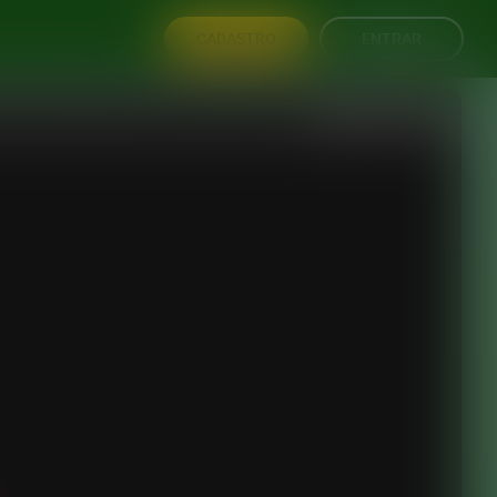
CADASTRO
ENTRAR