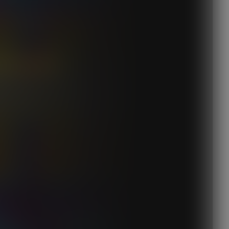
UA REGIÃO.