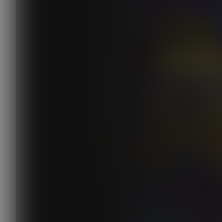
INFELIZME