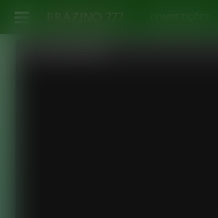
COMPETIÇÕES
MAGIC FOREST