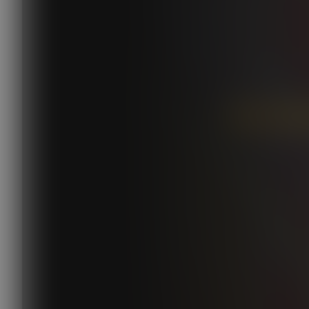
INFELIZME