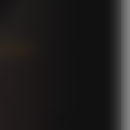
UA REGIÃO.