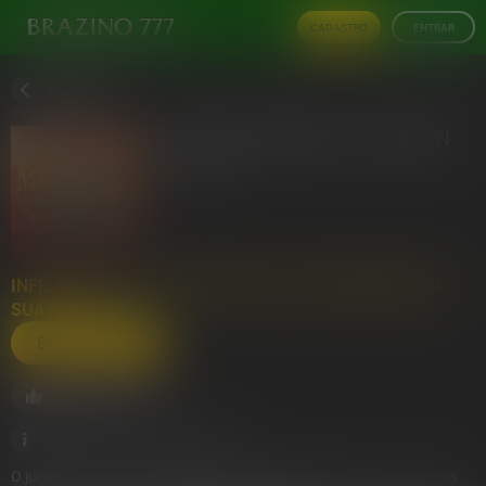
CADASTRO
ENTRAR
VOLTAR
MAJESTIC EXPRESS - GOLD RUN
PRAGMATIC
INFELIZMENTE, ESTE JOGO NÃO ESTÁ DISPONÍVEL NA
SUA REGIÃO.
BRAZINO777
40
17581
Visualizações
RTP:
96.5%
O jogo pode causar dependência, ansiedade, depressão e prejuízos