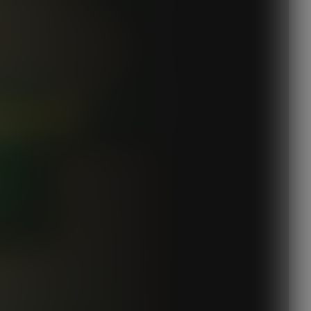
UA REGIÃO.