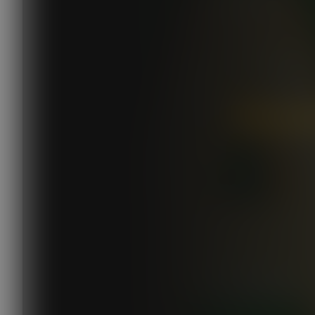
INFELIZME