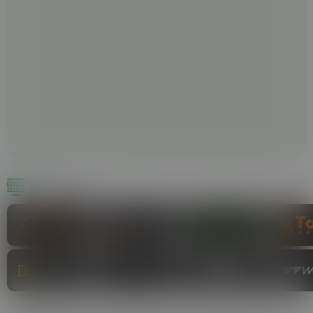
PROVEDORES