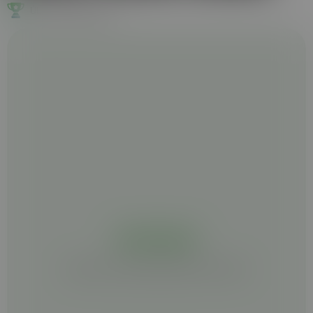
ÚLTIMOS GANHOS
NÃO HÁ DADOS
ESPERA ALGUNS SEGUNDOS POR FAVOR